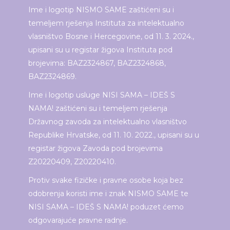
Ime i logotip NISMO SAME zaštićeni su i
temeljem rješenja Instituta za intelektualno
vlasništvo Bosne i Hercegovine, od 11. 3. 2024.,
upisani su u registar žigova Instituta pod
brojevima: BAZ2324867, BAZ2324868,
BAZ2324869.
Ime i logotip usluge NISI SAMA – IDEŠ S
NAMA! zaštićeni su i temeljem rješenja
Državnog zavoda za intelektualno vlasništvo
Republike Hrvatske, od 11. 10. 2022., upisani su u
registar žigova Zavoda pod brojevima
Z20220409, Z20220410.
Protiv svake fizičke i pravne osobe koja bez
odobrenja koristi ime i znak NISMO SAME te
NISI SAMA – IDEŠ S NAMA! poduzet ćemo
odgovarajuće pravne radnje.