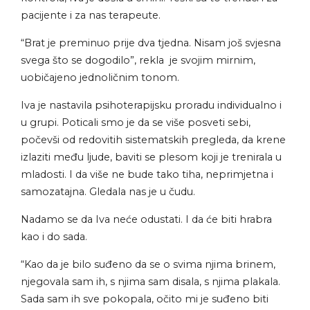
pacijente i za nas terapeute.
“Brat je preminuo prije dva tjedna. Nisam još svjesna
svega što se dogodilo”, rekla je svojim mirnim,
uobičajeno jednoličnim tonom.
Iva je nastavila psihoterapijsku proradu individualno i
u grupi. Poticali smo je da se više posveti sebi,
počevši od redovitih sistematskih pregleda, da krene
izlaziti među ljude, baviti se plesom koji je trenirala u
mladosti. I da više ne bude tako tiha, neprimjetna i
samozatajna. Gledala nas je u čudu.
Nadamo se da Iva neće odustati. I da će biti hrabra
kao i do sada.
“Kao da je bilo suđeno da se o svima njima brinem,
njegovala sam ih, s njima sam disala, s njima plakala.
Sada sam ih sve pokopala, očito mi je suđeno biti