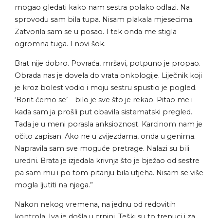
mogao gledati kako nam sestra polako odlazi. Na
sprovodu sam bila tupa. Nisam plakala mjesecima.
Zatvorila sam se u posao. I tek onda me stigla
ogromna tuga. I novi šok.
Brat nije dobro. Povraća, mršavi, potpuno je propao.
Obrada nas je dovela do vrata onkologije. Liječnik koji
je kroz bolest vodio i moju sestru spustio je pogled.
‘Borit ćemo se’ – bilo je sve što je rekao. Pitao me i
kada sam ja prošli put obavila sistematski pregled.
Tada je u meni porasla anksioznost. Karcinom nam je
očito zapisan. Ako ne u zvijezdama, onda u genima.
Napravila sam sve moguće pretrage. Nalazi su bili
uredni. Brata je izjedala krivnja što je bježao od sestre
pa sam mu i po tom pitanju bila utjeha. Nisam se više
mogla ljutiti na njega.”
Nakon nekog vremena, na jednu od redovitih
kontrola, Iva je došla u crnini. Teški su to trenuci i za