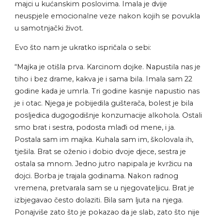
majci u kućanskim poslovima. Imala je dvije
neuspjele emocionalne veze nakon kojih se povukla
u samotnjački život.
Evo što nam je ukratko ispričala o sebi:
“Majka je otišla prva. Karcinom dojke. Napustila nas je
tiho i bez drame, kakva je i sama bila. Imala sam 22
godine kada je umrla. Tri godine kasnije napustio nas
je i otac. Njega je pobijedila gušterača, bolest je bila
posljedica dugogodišnje konzumacije alkohola. Ostali
smo brat i sestra, podosta mlađi od mene, i ja.
Postala sam im majka. Kuhala sam im, školovala ih,
tješila. Brat se oženio i dobio dvoje djece, sestra je
ostala sa mnom. Jedno jutro napipala je kvržicu na
dojci. Borba je trajala godinama. Nakon radnog
vremena, pretvarala sam se u njegovateljicu. Brat je
izbjegavao često dolaziti. Bila sam ljuta na njega.
Ponajviše zato što je pokazao da je slab, zato što nije