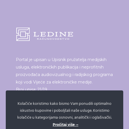
Portal je upisan u Upisnik pružatelja medijskih
usluga, elektroničkih publikacija i neprofitnih
proizvođača audiovizualnog i radijskog programa
koji vodi Vijeće za elektroničke medije.
Broj upisa: 21/19
Kolačiće koristimo kako bismo Vam ponudili optimalno
iskustvo kupovine i poboljšali naše usluge. Koristimo
ISPRINTAJ ČLANAK
kolačiće u kategorijama osnovni, analitički i oglašivački.
Pročitaj više