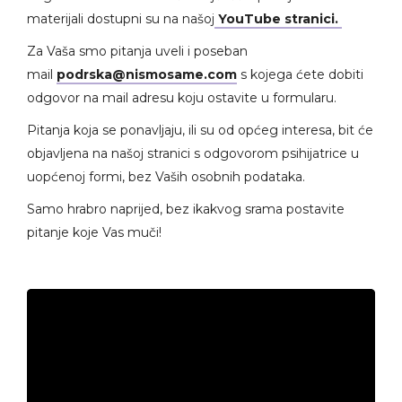
materijali dostupni su na našoj
YouTube stranici.
Za Vaša smo pitanja uveli i poseban
mail
podrska@nismosame.com
s kojega ćete dobiti
odgovor na mail adresu koju ostavite u formularu.
Pitanja koja se ponavljaju, ili su od općeg interesa, bit će
objavljena na našoj stranici s odgovorom psihijatrice u
uopćenoj formi, bez Vaših osobnih podataka.
Samo hrabro naprijed, bez ikakvog srama postavite
pitanje koje Vas muči!
Video
Player