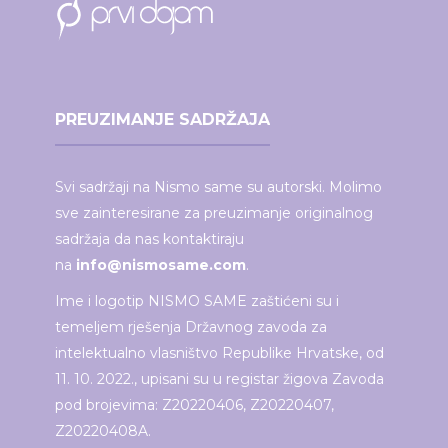
PREUZIMANJE SADRŽAJA
Svi sadržaji na Nismo same su autorski. Molimo
sve zainteresirane za preuzimanje originalnog
sadržaja da nas kontaktiraju
na
info@nismosame.com
.
Ime i logotip NISMO SAME zaštićeni su i
temeljem rješenja Državnog zavoda za
intelektualno vlasništvo Republike Hrvatske, od
11. 10. 2022., upisani su u registar žigova Zavoda
pod brojevima: Z20220406, Z20220407,
Z20220408A.