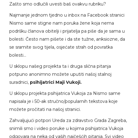
Zašto smo odlučili uvesti baš ovakvu rubriku?
Najmanje jednom tjedno u inbox na Facebook stranici
Nismo same stigne nam poruka žene koja nema
podršku članova obitelji i prijatelja pa piše da je sama u
bolesti. Često nam pišete i da ste tužne, anksiozne, da
se sramite svog tijela, osjećate strah od povratka
bolesti…
U sklopu našeg projekta ta i druga slična pitanja
potpuno anonimno možete uputiti našoj stalnoj
suradnici,
psihijatrici Maji Vukoji.
U sklopu projekta psihijatrica Vukoja za Nismo same
napisala je i 50-ak stručno/popularnih tekstova koje
možete pročitati na našoj stranici.
Zahvaljujući potpori Ureda za zdravstvo Grada Zagreba,
snimili smo i video poruke u kojima psihijatrica Vukoja
odgovara na neka od vaših najčešćih pitanja. Svi video