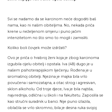
Svi se nadamo da se karcinom neće dogoditi baš
nama, kao ni našim obiteljima. No, nekada priča
krene u neželjenom smjeru i puno jačim
intenzitetom no što smo to mogli i zamisliti.
Koliko boli čovjek može izdržati?
Ovo je priča o hrabroj ženi koja je zbog karcinoma
izgubila cijelu obitelj i opstala. Iva (48) dugo je u
našem psihoterapijskom liječenju. Rođena je u
siromašnoj obitelji. Njezina je majka bila vrlo
povučena i samozatajna, a otac strog i agresivan,
sklon alkoholu. Od troje djece, Iva je bila najtiša,
najvrednija, odlična i u školi i na fakultetu. Zaposlila se
kao stručni suradnik u banci. Nije puno izlazila,
oblačila se vrlo skromno, bila je desna ruka svojoj