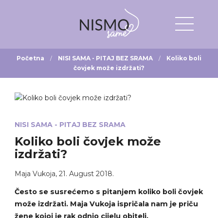
Početna
NISI SAMA - PITAJ BEZ SRAMA
Koliko boli
čovjek može izdržati?
NISI SAMA - PITAJ BEZ SRAMA
Koliko boli čovjek može
izdržati?
Maja Vukoja
,
21. August 2018.
Često se susrećemo s pitanjem koliko boli čovjek
može izdržati. Maja Vukoja ispričala nam je priču
žene kojoj je rak odnio cijelu obitelj.