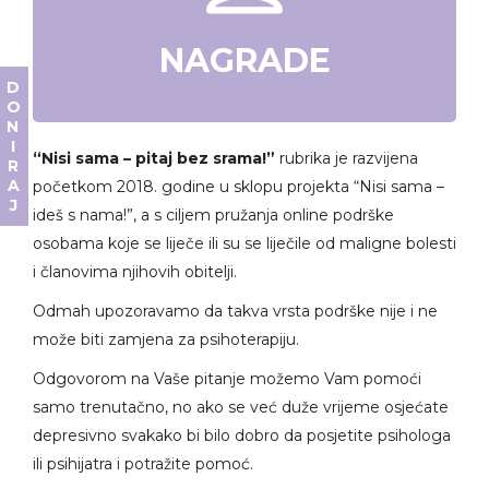
NAGRADE
DONIRAJ
“Nisi sama – pitaj bez srama!”
rubrika je razvijena
početkom 2018. godine u sklopu projekta “Nisi sama –
ideš s nama!”, a s ciljem pružanja online podrške
osobama koje se liječe ili su se liječile od maligne bolesti
i članovima njihovih obitelji.
Odmah upozoravamo da takva vrsta podrške nije i ne
može biti zamjena za psihoterapiju.
Odgovorom na Vaše pitanje možemo Vam pomoći
samo trenutačno, no ako se već duže vrijeme osjećate
depresivno svakako bi bilo dobro da posjetite psihologa
ili psihijatra i potražite pomoć.