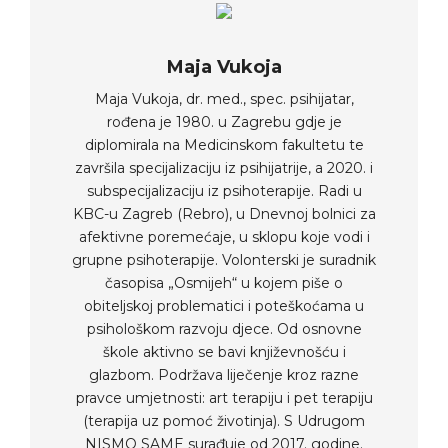
Maja Vukoja
Maja Vukoja, dr. med., spec. psihijatar,
rođena je 1980. u Zagrebu gdje je
diplomirala na Medicinskom fakultetu te
završila specijalizaciju iz psihijatrije, a 2020. i
subspecijalizaciju iz psihoterapije. Radi u
KBC-u Zagreb (Rebro), u Dnevnoj bolnici za
afektivne poremećaje, u sklopu koje vodi i
grupne psihoterapije. Volonterski je suradnik
časopisa „Osmijeh“ u kojem piše o
obiteljskoj problematici i poteškoćama u
psihološkom razvoju djece. Od osnovne
škole aktivno se bavi književnošću i
glazbom. Podržava liječenje kroz razne
pravce umjetnosti: art terapiju i pet terapiju
(terapija uz pomoć životinja). S Udrugom
NISMO SAME surađuje od 2017. godine.