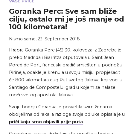
VAŠE PRIČE
Goranka Perc: Sve sam bliže
cilju, ostalo mi je još manje od
100 kilometara!
Nismo same
,
23. September 2018.
Hrabra Goranka Perc (45) 30. kolovoza iz Zagreba je
preko Madrida i Biarritza otputovala u Saint Jean
Pored de Port, francuski gradić smješten u podnožju
Pirineja, odakle je krenula u svoju misiju: propješačit
će 800 kilometara dug Put svetog Jakova koji vodi u
Santiago de Compostelu, grad u kojem se nalaze
moći svetog apostola Jakova.
Svoju hodnju Goranka je posvetila svim ženama
oboljelima od raka, a razloge svoje odluke opisala je u
priči koju smo objavili prije puta
.
Gorankine zapise, doživljaje i fotografije s hodnje,