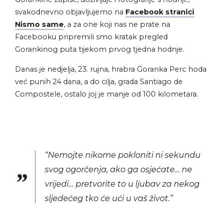
svakodnevno objavljujemo na
Facebook stranici
Nismo same
, a za one koji nas ne prate na
Facebooku pripremili smo kratak pregled
Gorankinog puta tijekom prvog tjedna hodnje.
Danas je nedjelja, 23. rujna, hrabra Goranka Perc hoda
već punih 24 dana, a do cilja,
grada Santiago de
Compostele,
ostalo joj je manje od 100 kilometara.
“Nemojte nikome pokloniti ni sekundu
svog ogorčenja, ako ga osjećate… ne
vrijedi… pretvorite to u ljubav za nekog
sljedećeg tko će ući u vaš život.”