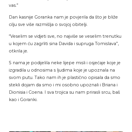
vas.”
Dan kasnije Goranka nam je povjerila da
što je bliže
cilju sve više razmišlja o svojoj obitelji.
“Veselim se vidjeti sve, no najviše se veselim trenutku
u kojem ću zagrliti sina Davida i supruga
Tomislava
”,
otkrila je.
S nama je podijelila neke lijepe misli i osjećaje koje je
izgradila u odnosima s ljudima koje je upoznala na
svom putu. Tako nam ih je plastično opisala da smo
stekli dojam da smo i mi osobno upoznali i Briana i
Dionisia i Coena. I sva trojica su nam prirasli srcu, baš
kao i Goranki.