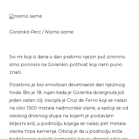
Goranka Perc / Nismo same
Svi mi koji iz dana u dan pratimo njezin put iznimno
smo ponosni na Gorankin pothvat koji nam puno
znači.
Posebno je bio emotivan devetnaesti dan njezinog
hoda. Bio je 18. rujan kada je Goranka
dosegnula još
jedan važan cilj: osvojila je Cruz de Ferro koji se nalazi
na oko 1500 metara nadmorske visine, a sastoji se od
visokog drvenog stupa na kojem je postavljen
željezni križ, u podnožju kojega se nalazi pet metara
visoka hrpa kamenja. Običaj je da u podnožju križa