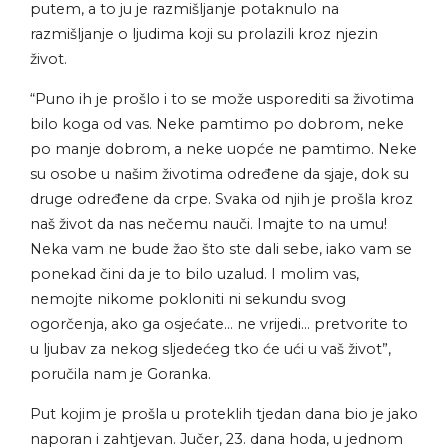
putem, a to ju je razmišljanje potaknulo na
razmišljanje o ljudima koji su prolazili kroz njezin
život.
“Puno ih je prošlo i to se može usporediti sa životima
bilo koga od vas. Neke pamtimo po dobrom, neke
po manje dobrom, a neke uopće ne pamtimo. Neke
su osobe u našim životima određene da sjaje, dok su
druge određene da crpe. Svaka od njih je prošla kroz
naš život da nas nečemu nauči. Imajte to na umu!
Neka vam ne bude žao što ste dali sebe, iako vam se
ponekad čini da je to bilo uzalud. I molim vas,
nemojte nikome pokloniti ni sekundu svog
ogorčenja, ako ga osjećate… ne vrijedi… pretvorite to
u ljubav za nekog sljedećeg tko će ući u vaš život”,
poručila nam je Goranka.
Put kojim je prošla u proteklih tjedan dana bio je jako
naporan i zahtjevan. Jučer, 23. dana hoda, u jednom