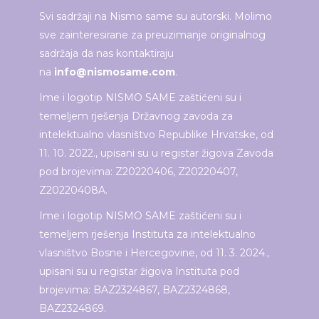
Svi sadržaji na Nismo same su autorski. Molimo
sve zainteresirane za preuzimanje originalnog
sadržaja da nas kontaktiraju
na
info@nismosame.com
.
Ime i logotip NISMO SAME zaštićeni su i
temeljem rješenja Državnog zavoda za
intelektualno vlasništvo Republike Hrvatske, od
11. 10. 2022., upisani su u registar žigova Zavoda
pod brojevima: Z20220406, Z20220407,
Z20220408A.
Ime i logotip NISMO SAME zaštićeni su i
temeljem rješenja Instituta za intelektualno
vlasništvo Bosne i Hercegovine, od 11. 3. 2024.,
upisani su u registar žigova Instituta pod
brojevima: BAZ2324867, BAZ2324868,
BAZ2324869.