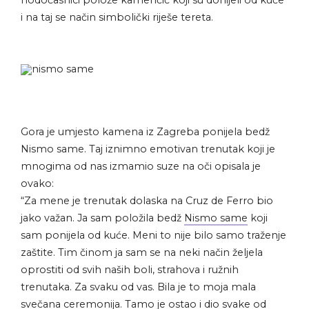
hodočasnici polože kamenčić koji su donijeli od kuće
i na taj se način simbolički riješe tereta.
Gora je umjesto kamena iz Zagreba ponijela bedž
Nismo same. Taj iznimno emotivan trenutak koji je
mnogima od nas izmamio suze na oči opisala je
ovako:
“Za mene je trenutak dolaska na Cruz de Ferro bio
jako važan. Ja sam položila bedž
Nismo same
koji
sam ponijela od kuće. Meni to nije bilo samo traženje
zaštite. Tim činom ja sam se na neki način željela
oprostiti od svih naših boli, strahova i ružnih
trenutaka. Za svaku od vas. Bila je to moja mala
svečana ceremonija. Tamo je ostao i dio svake od