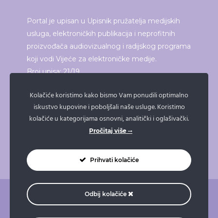
Portal je upisan u Upisnik pružatelja medijskih
usluga, elektroničkih publikacija i neprofitnih
proizvođača audiovizualnog i radijskog programa
koji vodi Vijeće za elektroničke medije.
Broj upisa: 21/19
Kolačiće koristimo kako bismo Vam ponudili optimalno
iskustvo kupovine i poboljšali naše usluge. Koristimo
ISPRINTAJ ČLANAK
kolačiće u kategorijama osnovni, analitički i oglašivački.
Pročitaj više
Prihvati kolačiće
Odbij kolačiće
O nama
Pravne napomene
Pravila privatnosti