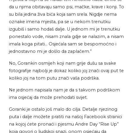
da u njima obitavaju samo psi, mačke, krave i konji. To
su bila jedina živa bića koja sam srela. Nigdje nema
oznake imena mjesta, pa se u nekom trenutku
izgubiš i samo hodaš dalje. U jednom mi je trenutku
ponestalo vode, nisam znala gdje se nalazim, a nisam
imala koga pitati… Osjećala sam se bespomoćno i
jednostavno mi je došlo da zaplačem.”
No, Gorankin osmijeh koji nam grije dušu sa svake
fotografije najbolji je dokaz koliko joj znači ovaj put te
koliko joj na tom putu znači vaša podrška.
Ne jednom napisala nam je da s takvom podrškom
ima osjećaj da može prehodati svijet.
Goranki je ostalo još malo do cilja. Detalje njezinog
puta i dalje možete pratiti na našoj Facebook stranici
na kojoj ćete pronaći i pjesmu Andre Day “Rise Up”
koja govori o ljudskoj snazi, onom osjećaju da