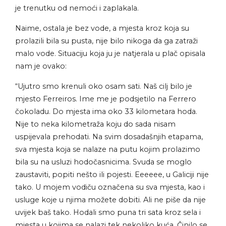
je trenutku od nemoći i zaplakala.
Naime, ostala je bez vode, a mjesta kroz koja su
prolazili bila su pusta, nije bilo nikoga da ga zatraži
malo vode. Situaciju koja ju je natjerala u plač opisala
nam je ovako:
“Ujutro smo krenuli oko osam sati. Naš cilj bilo je
mjesto Ferreiros. Ime me je podsjetilo na Ferrero
čokoladu. Do mjesta ima oko 33 kilometara hoda.
Nije to neka kilometraža koju do sada nisam
uspijevala prehodati. Na svim dosadašnjih etapama,
sva mjesta koja se nalaze na putu kojim prolazimo
bila su na usluzi hodočasnicima. Svuda se moglo
zaustaviti, popiti nešto ili pojesti. Eeeeee, u Galiciji nije
tako. U mojem vodiču označena su sva mjesta, kao i
usluge koje u njima možete dobiti. Ali ne piše da nije
uvijek baš tako. Hodali smo puna tri sata kroz sela i
mjesta u kojima se nalazi tek nekoliko kuća. Činilo se