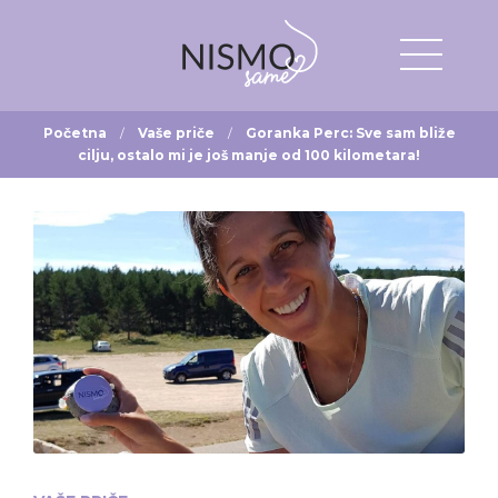
Početna
Vaše priče
Goranka Perc: Sve sam bliže
cilju, ostalo mi je još manje od 100 kilometara!