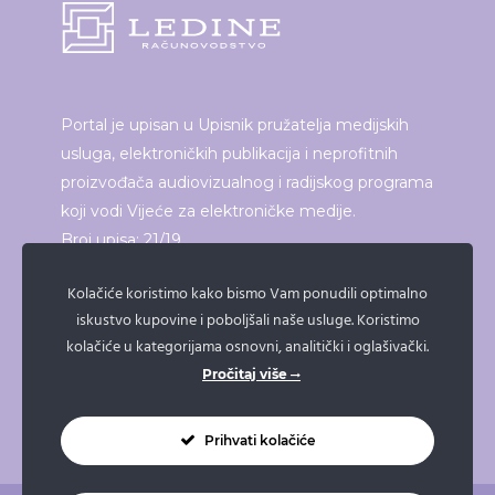
Portal je upisan u Upisnik pružatelja medijskih
usluga, elektroničkih publikacija i neprofitnih
proizvođača audiovizualnog i radijskog programa
koji vodi Vijeće za elektroničke medije.
Broj upisa: 21/19
Kolačiće koristimo kako bismo Vam ponudili optimalno
iskustvo kupovine i poboljšali naše usluge. Koristimo
ISPRINTAJ ČLANAK
kolačiće u kategorijama osnovni, analitički i oglašivački.
Pročitaj više
Prihvati kolačiće