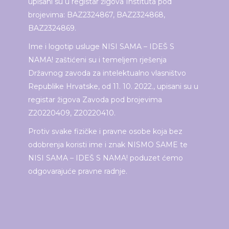
upisani su u registar žigova Instituta pod
brojevima: BAZ2324867, BAZ2324868,
BAZ2324869.
Ime i logotip usluge NISI SAMA – IDEŠ S
NAMA! zaštićeni su i temeljem rješenja
Državnog zavoda za intelektualno vlasništvo
Republike Hrvatske, od 11. 10. 2022., upisani su u
registar žigova Zavoda pod brojevima
Z20220409, Z20220410.
Protiv svake fizičke i pravne osobe koja bez
odobrenja koristi ime i znak NISMO SAME te
NISI SAMA – IDEŠ S NAMA! poduzet ćemo
odgovarajuće pravne radnje.