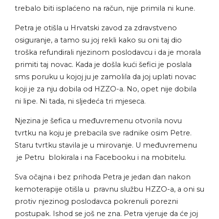
trebalo biti isplaćeno na račun, nije primila ni kune.
Petra je otišla u Hrvatski zavod za zdravstveno
osiguranje, a tamo su joj rekli kako su oni taj dio
troška refundirali njezinom poslodavcu i da je morala
primiti taj novac. Kada je došla kući šefici je poslala
sms poruku u kojoj ju je zamolila da joj uplati novac
koji je za nju dobila od HZZO-a. No, opet nije dobila
ni lipe. Ni tada, ni sljedeća tri mjeseca.
Njezina je šefica u međuvremenu otvorila novu
tvrtku na koju je prebacila sve radnike osim Petre.
Staru tvrtku stavila je u mirovanje. U međuvremenu
je Petru blokirala i na Facebooku i na mobitelu.
Sva očajna i bez prihoda Petra je jedan dan nakon
kemoterapije otišla u pravnu službu HZZO-a, a oni su
protiv njezinog poslodavca pokrenuli porezni
postupak. Ishod se još ne zna. Petra vjeruje da će joj