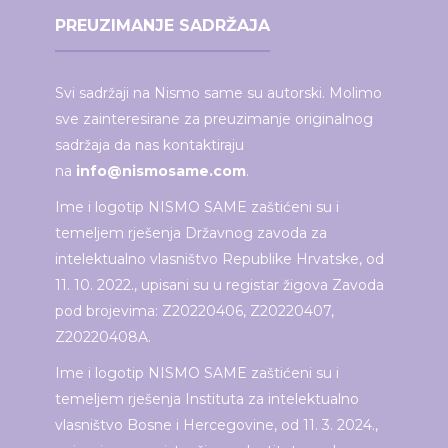
PREUZIMANJE SADRŽAJA
Svi sadržaji na Nismo same su autorski. Molimo
sve zainteresirane za preuzimanje originalnog
sadržaja da nas kontaktiraju
na
info@nismosame.com
.
Ime i logotip NISMO SAME zaštićeni su i
temeljem rješenja Državnog zavoda za
intelektualno vlasništvo Republike Hrvatske, od
11. 10. 2022., upisani su u registar žigova Zavoda
pod brojevima: Z20220406, Z20220407,
Z20220408A.
Ime i logotip NISMO SAME zaštićeni su i
temeljem rješenja Instituta za intelektualno
vlasništvo Bosne i Hercegovine, od 11. 3. 2024.,