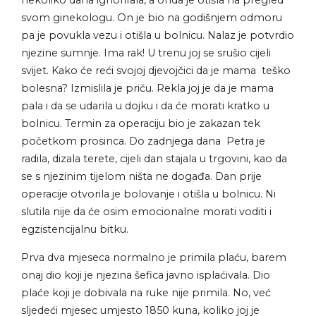
svom ginekologu. On je bio na godišnjem odmoru
pa je povukla vezu i otišla u bolnicu. Nalaz je potvrdio
njezine sumnje. Ima rak! U trenu joj se srušio cijeli
svijet. Kako će reći svojoj djevojčici da je mama teško
bolesna? Izmislila je priču. Rekla joj je da je mama
pala i da se udarila u dojku i da će morati kratko u
bolnicu. Termin za operaciju bio je zakazan tek
početkom prosinca. Do zadnjega dana Petra je
radila, dizala terete, cijeli dan stajala u trgovini, kao da
se s njezinim tijelom ništa ne događa. Dan prije
operacije otvorila je bolovanje i otišla u bolnicu. Ni
slutila nije da će osim emocionalne morati voditi i
egzistencijalnu bitku.
Prva dva mjeseca normalno je primila plaću, barem
onaj dio koji je njezina šefica javno isplaćivala. Dio
plaće koji je dobivala na ruke nije primila. No, već
sljedeći mjesec umjesto 1850 kuna, koliko joj je