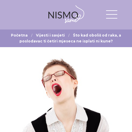
Početna
Vijesti i savjeti
Što kad oboliš od raka, a
poslodavac ti četiri mjeseca ne isplati ni kune?