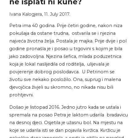
ne isplati ni kune?
Ivana Kalogjera
,
11. July 2017.
Petra ima 40 godina. Prije četiri godine, nakon niza
pokušaja da ostane trudna, ostvarila se i njezina
najveća životna želja. Postala je majka. Prije dvije i pol
godine pronašla je i posao u trgovini s kojim je bila
jako zadovoljna. Njezina šefica, mlada poduzetnica
koja je lokal naslijedila od roditelja, ulijevala je
povjerenje dobrog poslodavca. U Petrinom se
životu sve nekako posložilo. Ona, suprug i malena
djevojčica živjeli su skromno, no nikada nisu bili
prohtjevni.
Došao je listopad 2016. Jedno jutro kada se ustala i
spremala na posao Petra je laktom udarila bradavicu
na desnoj djeci. Osjetila je užasnu bol. Na mjestu na
koje se udarila isti se dan pojavila kvržica. Kvržicu je
nekoliko dana ignorirala, a onda je otišla na pregled