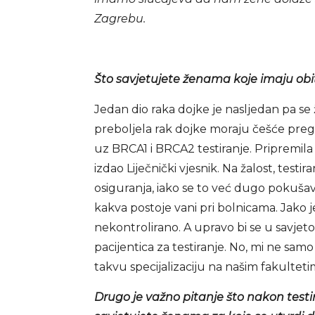
Zagrebu.
Što savjetujete ženama koje imaju obit
Jedan dio raka dojke je nasljedan pa se ž
preboljela rak dojke moraju češće pregl
uz BRCA1 i BRCA2 testiranje. Pripremila
izdao Liječnički vjesnik. Na žalost, tes
osiguranja, iako se to već dugo pokušav
kakva postoje vani pri bolnicama. Jako j
nekontrolirano. A upravo bi se u savjet
pacijentica za testiranje. No, mi ne s
takvu specijalizaciju na našim fakulteti
Drugo je važno pitanje što nakon test