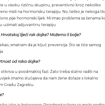
ze u visoku rizičnu skupinu, preventivno kroz nekoliko
veno misli na hormonsku terapiju. No, teško je nekoga tk
tivno pije hormonski lijek. Mi imao problema sa ženama k
aju uzimati adjuvantnu terapiju.
 Hrvatskoj liječi rak dojke? Možemo li bolje?
kao, smatram da je ključ prevencija. Što se tiče samog
a.
mrtnost od raka dojke?
tkriva u poodmakloj fazi. Zato treba stalno raditi na
oš uvijek imamo slučajeva da nam žene dolaze s lokalno
om Gradu Zagrebu.
e?
ke jako je heterogen. Pojednostavljeno se može podijel