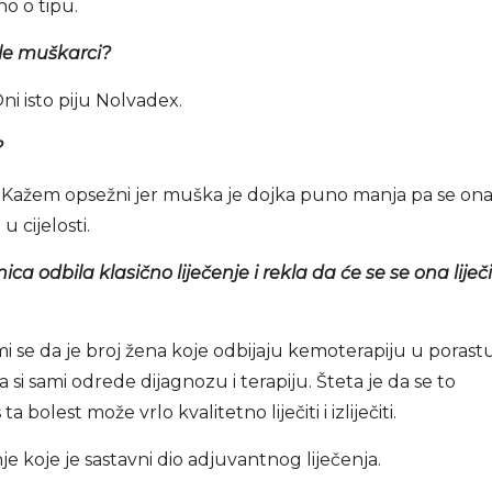
sno o tipu.
le muškarci?
ni isto piju Nolvadex.
?
i. Kažem opsežni jer muška je dojka puno manja pa se on
 cijelosti.
ca odbila klasično liječenje i rekla da će se se ona liječi
 mi se da je broj žena koje odbijaju kemoterapiju u porastu
 si sami odrede dijagnozu i terapiju. Šteta je da se to
bolest može vrlo kvalitetno liječiti i izliječiti.
je koje je sastavni dio adjuvantnog liječenja.