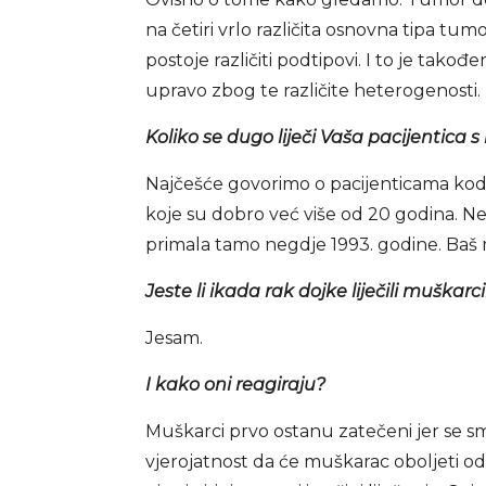
na četiri vrlo različita osnovna tipa tum
postoje različiti podtipovi. I to je tako
upravo zbog te različite heterogenosti.
Koliko se dugo liječi Vaša pacijentica
Najčešće govorimo o pacijenticama kod k
koje su dobro već više od 20 godina. Ne
primala tamo negdje 1993. godine. Baš
Jeste li ikada rak dojke liječili muškar
Jesam.
I kako oni reagiraju?
Muškarci prvo ostanu zatečeni jer se sma
vjerojatnost da će muškarac oboljeti od r