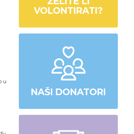
ŽELITE LI
VOLONTIRATI?
o u
NAŠI DONATORI
adu