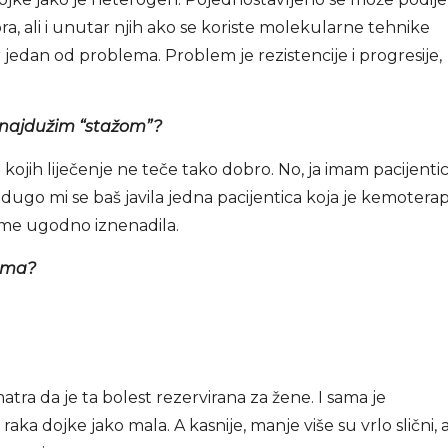
ora, ali i unutar njih ako se koriste molekularne tehnike
đer jedan od problema. Problem je rezistencije i progresije,
 s najdužim “stažom”?
ojih liječenje ne teče tako dobro. No, ja imam pacijenti
dugo mi se baš javila jedna pacijentica koja je kemoterap
 me ugodno iznenadila.
cima?
tra da je ta bolest rezervirana za žene. I sama je
aka dojke jako mala. A kasnije, manje više su vrlo slični, a