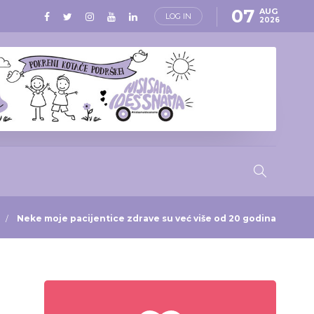
07
AUG
LOG IN
2026
Neke moje pacijentice zdrave su već više od 20 godina