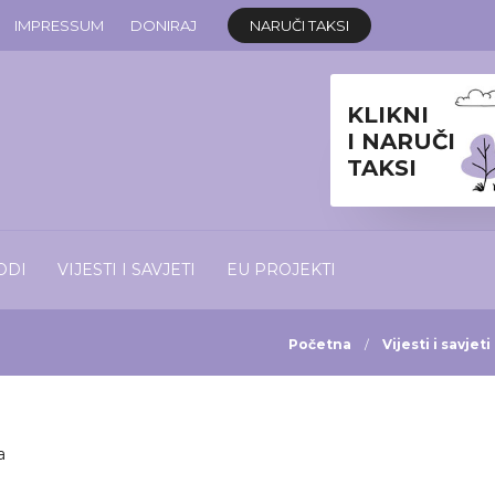
IMPRESSUM
DONIRAJ
NARUČI TAKSI
KLIKNI
I NARUČI
TAKSI
ODI
VIJESTI I SAVJETI
EU PROJEKTI
Početna
Vijesti i savjeti