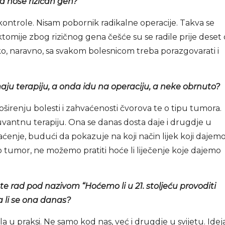
a nose rizičan gen?
ontrole. Nisam pobornik radikalne operacije. Takva se
ktomije zbog rizičnog gena češće su se radile prije deset
ako, naravno, sa svakom bolesnicom treba porazgovarati i
aju terapiju, a onda idu na operaciju, a neke obrnuto?
roširenju bolesti i zahvaćenosti čvorova te o tipu tumora.
vantnu terapiju. Ona se danas dosta daje i drugdje u
raćenje, budući da pokazuje na koji način lijek koji dajem
 tumor, ne možemo pratiti hoće li liječenje koje dajemo
 rad pod nazivom “Hoćemo li u 21. stoljeću provoditi
a li se ona danas?
 u praksi. Ne samo kod nas, već i drugdje u svijetu. Ideja