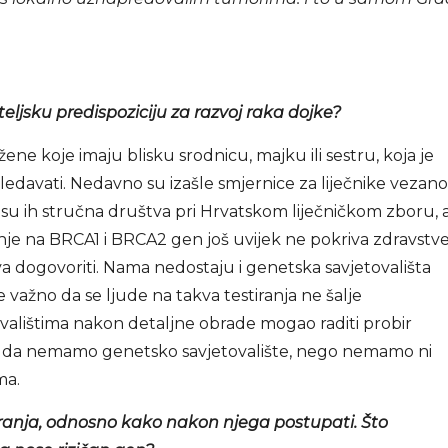
eljsku predispoziciju za razvoj raka dojke?
ene koje imaju blisku srodnicu, majku ili sestru, koja je
edavati. Nedavno su izašle smjernice za liječnike vezano
 su ih stručna društva pri Hrvatskom liječničkom zboru, 
tiranje na BRCA1 i BRCA2 gen još uvijek ne pokriva zdravstv
a dogovoriti. Nama nedostaju i genetska savjetovališta
e važno da se ljude na takva testiranja ne šalje
ovalištima nakon detaljne obrade mogao raditi probir
amo da nemamo genetsko savjetovalište, nego nemamo ni
ma.
iranja, odnosno kako nakon njega postupati. Što