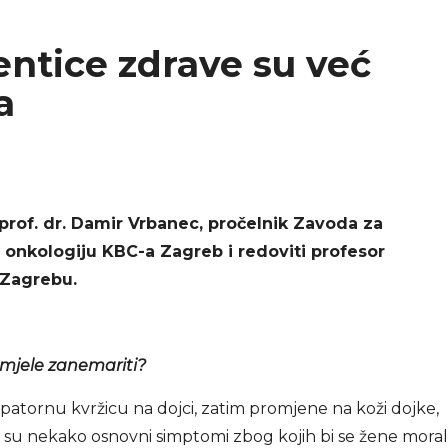
ntice zdrave su već
a
rof. dr. Damir Vrbanec, pročelnik Zavoda za
za onkologiju KBC-a Zagreb i redoviti profesor
u Zagrebu.
smjele zanemariti?
patornu kvržicu na dojci, zatim promjene na koži dojke,
o su nekako osnovni simptomi zbog kojih bi se žene mora