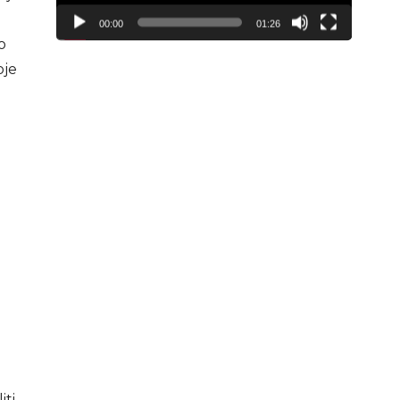
00:00
01:26
o
oje
iti