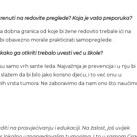
krenuti na redovite preglede? Koja je vaša preporuka?
ka dobna granica od koje bi žene redovito trebale ići na
ga bi obavezno morale prakticirati samopreglede.
 kako ga otkriti trebalo uvesti već u škole?
u samo vrh sante leda. Najvažnija je prevencija i u nju bi
slažem da bi bilo jako korisno djecu, i to već onu u
 raznih vrsta tumora. Ne zaboravimo da nam ono što naučim
iti na prosvjećivanju i edukaciji. Na žalost, još uvijek
s lokalno uznapredovalim tumorima. I to u samom Gr