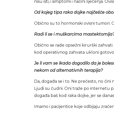
nisu isti, i simptomi i načini liječenja. Ovi
Od kojeg tipa raka dojke najčešće obo
Obično su to hormonski ovisni tumori. O
Radi li se i muškarcima mastektomija
Obično se rade opsežni kirurški zahvat
kod operativnog zahvata ukloni gotovo u
Je li vam se ikada dogodilo da je bolesni
nekom od alternativnih terapija?
Da, događa se i to. Ne prečesto, no čini
Ljudi su čudni. Oni traže po internetu pa
događa baš kod raka dojke, jer se danas ta 
Imamo i pacijentice koje odbijaju zračen