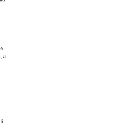
ce
iju
li