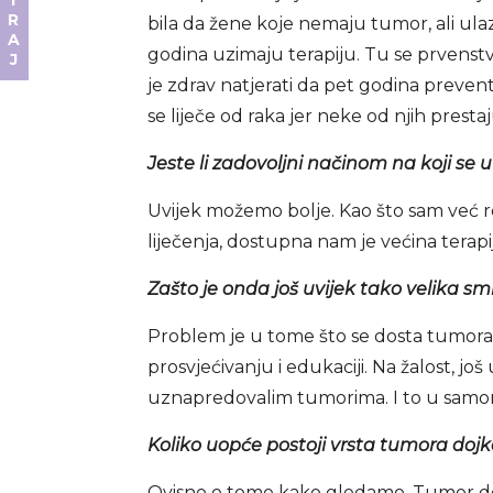
DONIRAJ
bila da žene koje nemaju tumor, ali ula
godina uzimaju terapiju. Tu se prvenst
je zdrav natjerati da pet godina preven
se liječe od raka jer neke od njih prest
Jeste li zadovoljni načinom na koji se u
Uvijek možemo bolje. Kao što sam već re
liječenja, dostupna nam je većina terapij
Zašto je onda još uvijek tako velika s
Problem je u tome što se dosta tumora o
prosvjećivanju i edukaciji. Na žalost, j
uznapredovalim tumorima. I to u sam
Koliko uopće postoji vrsta tumora dojk
Ovisno o tome kako gledamo. Tumor doj