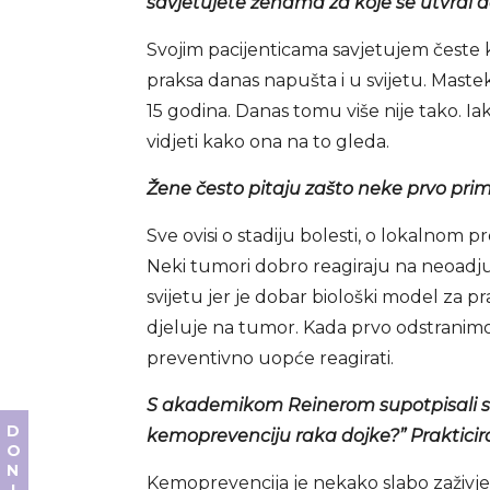
savjetujete ženama za koje se utvrdi d
Svojim pacijenticama savjetujem česte k
praksa danas napušta i u svijetu. Maste
15 godina. Danas tomu više nije tako. I
vidjeti kako ona na to gleda.
Žene često pitaju zašto neke prvo prim
Sve ovisi o stadiju bolesti, o lokalnom p
Neki tumori dobro reagiraju na neoadju
svijetu jer je dobar biološki model za p
djeluje na tumor. Kada prvo odstranimo
preventivno uopće reagirati.
S akademikom Reinerom supotpisali ste
kemoprevenciju raka dojke?” Prakticir
Kemoprevencija je nekako slabo zaživjela