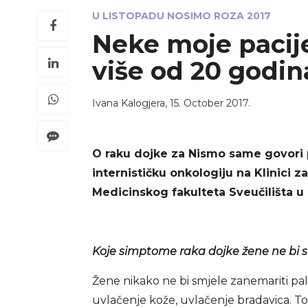
U LISTOPADU NOSIMO ROZA 2017
Neke moje pacije
više od 20 godin
Ivana Kalogjera
,
15. October 2017.
O raku dojke za Nismo same govori p
internističku onkologiju na Klinici 
Medicinskog fakulteta Sveučilišta 
Koje simptome raka dojke žene ne bi 
Žene nikako ne bi smjele zanemariti pal
uvlačenje kože, uvlačenje bradavica. T