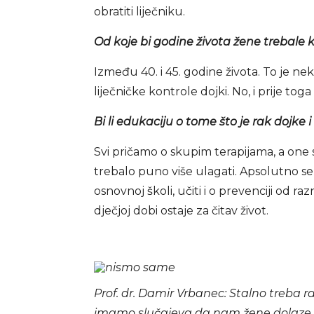
obratiti liječniku.
Od koje bi godine života žene trebale 
Između 40. i 45. godine života. To je ne
liječničke kontrole dojki. No, i prije to
Bi li edukaciju o tome što je rak dojke i
Svi pričamo o skupim terapijama, a one s
trebalo puno više ulagati. Apsolutno se 
osnovnoj školi, učiti i o prevenciji od
dječjoj dobi ostaje za čitav život.
Prof. dr. Damir Vrbanec: Stalno treba rad
imamo slučajeva da nam žene dolaze 