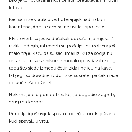
Bilo je tu i otkazanih koncerata, predstava, filmova i
letova.
Kad sam se vratila u psihoterapijski rad nakon
karantene, dobila sam razne uvide i spoznaje.
Ekstroverti su jedva dočekali popuštanje mjera. Za
razliku od njih, introverti su poželjeli da izolacija još
malo traje. Kažu da su sad imali izliku za socijalnu
distancu i nisu se nikome morali opravdavati zbog
toga što sjede između četiri zida i ne idu na kave.
Izbjegli su dosadne rodbinske susrete, pa čak i rade
od kuće. Za poželjeti.
Nekima je bio gori potres koji je pogodio Zagreb,
drugima korona.
Puno ljudi još uvijek spava u odjeći, a oni koji žive u
kući spavaju u vrtu.