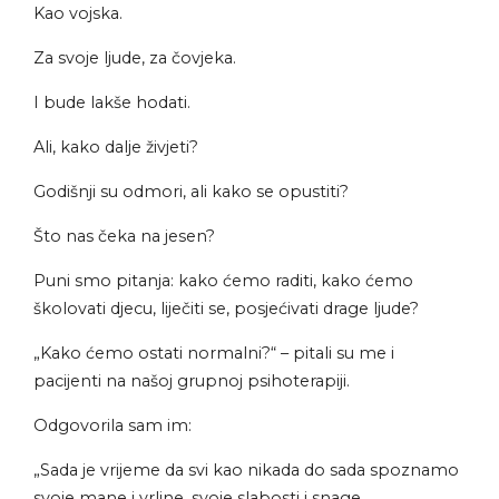
Kao vojska.
Za svoje ljude, za čovjeka.
I bude lakše hodati.
Ali, kako dalje živjeti?
Godišnji su odmori, ali kako se opustiti?
Što nas čeka na jesen?
Puni smo pitanja: kako ćemo raditi, kako ćemo
školovati djecu, liječiti se, posjećivati drage ljude?
„Kako ćemo ostati normalni?“ – pitali su me i
pacijenti na našoj grupnoj psihoterapiji.
Odgovorila sam im:
„Sada je vrijeme da svi kao nikada do sada spoznamo
svoje mane i vrline, svoje slabosti i snage.