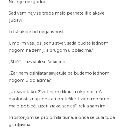
Ne, nije nezgodno.
Sad vam najviše treba malo pernate ili dlakave
ljubavi.
I distrakcije od negativnosti.
I, molim vas, još jednu stvar, sada budite jednom
nogom na zemlji, a drugom u oblacima.“
„Što?“ – uzvratili su šokirano.
„Zar nam psihijatar savjetuje da budemo jednom
nogom u oblacima?“
„Upravo tako. Život nam diktiraju okolnosti. A
okolnosti znaju postati preteške. I zato moramo
malo pobjeći, uzeti zraka, sanjati“, rekla sam im.
Prostorijom se prolomila tišina, a onda se čula tupa
grmljavina.