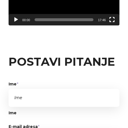
00:00
17:46
POSTAVI PITANJE
Ime
*
Ime
E-mail adresa
*