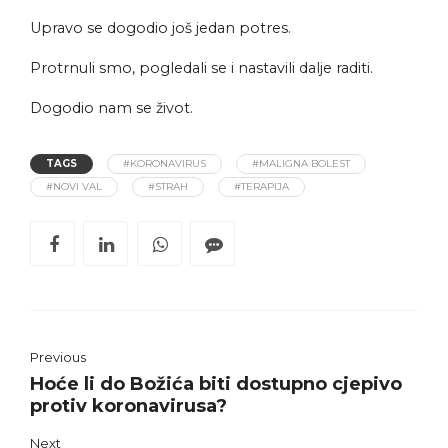
Upravo se dogodio još jedan potres.
Protrnuli smo, pogledali se i nastavili dalje raditi.
Dogodio nam se život.
TAGS
#KORONAVIRUS
#MALIGNA BOLEST
#NOVI VAL
#STRAH
#TERAPIJA
Previous
Hoće li do Božića biti dostupno cjepivo
protiv koronavirusa?
Next