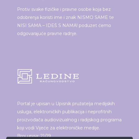
Protiv svake fizičke i pravne osobe koja bez
odobrenja koristi ime i znak NISMO SAME te
NISI SAMA – IDEŠ S NAMA! poduzet ćemo
odgovarajuće pravne radnje.
Portal je upisan u Upisnik pružatelja medijskih
usluga, elektroničkih publikacija i neprofitnih
proizvođača audiovizualnog i radijskog programa
koji vodi Vijeće za elektroničke medije.
Broj upisa: 21/19