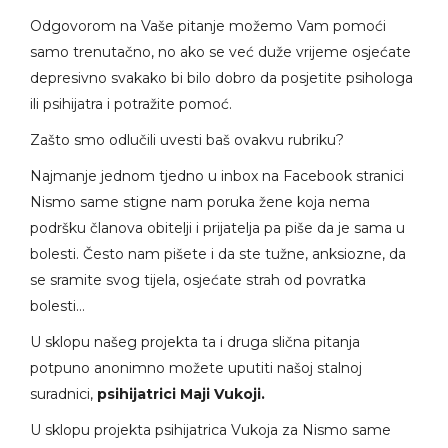
Odgovorom na Vaše pitanje možemo Vam pomoći
samo trenutačno, no ako se već duže vrijeme osjećate
depresivno svakako bi bilo dobro da posjetite psihologa
ili psihijatra i potražite pomoć.
Zašto smo odlučili uvesti baš ovakvu rubriku?
Najmanje jednom tjedno u inbox na Facebook stranici
Nismo same stigne nam poruka žene koja nema
podršku članova obitelji i prijatelja pa piše da je sama u
bolesti. Često nam pišete i da ste tužne, anksiozne, da
se sramite svog tijela, osjećate strah od povratka
bolesti…
U sklopu našeg projekta ta i druga slična pitanja
potpuno anonimno možete uputiti našoj stalnoj
suradnici,
psihijatrici Maji Vukoji.
U sklopu projekta psihijatrica Vukoja za Nismo same