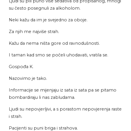
Ljudi su pili puno više sedativa od propisanog, mnogi
su često posegnuli za alkoholom.
Neki kažu da im je svejedno za oboje.
Za njih me najviše strah.
Kažu da nema ništa gore od ravnodušnosti.
I taman kad smo se počeli uhodavati, vratila se.
Gospođa K.
Nazovimo je tako.
Informacije se mijenjaju iz sata iz sata pa se pitamo
bombardiraju li nas zabludama.
Ljudi su nepovjerljivi, a s porastom nepovjerenja raste
i strah.
Pacijenti su puni briga i strahova.