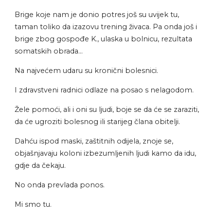
Brige koje nam je donio potres još su uvijek tu,
taman toliko da izazovu trening živaca. Pa onda još i
brige zbog gospođe K., ulaska u bolnicu, rezultata
somatskih obrada…
Na najvećem udaru su kronični bolesnici.
I zdravstveni radnici odlaze na posao s nelagodom.
Žele pomoći, ali i oni su ljudi, boje se da će se zaraziti,
da će ugroziti bolesnog ili starijeg člana obitelji.
Dahću ispod maski, zaštitnih odijela, znoje se,
objašnjavaju koloni izbezumljenih ljudi kamo da idu,
gdje da čekaju.
No onda prevlada ponos.
Mi smo tu.