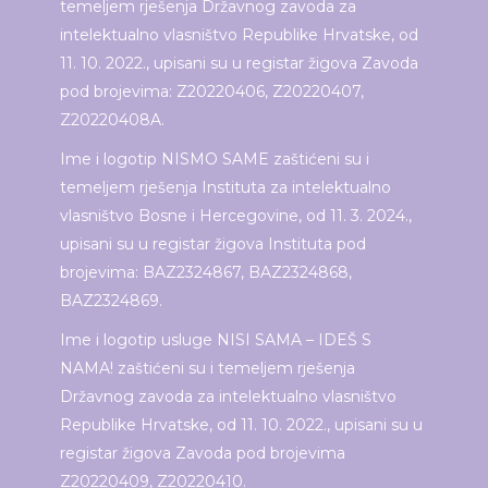
temeljem rješenja Državnog zavoda za
intelektualno vlasništvo Republike Hrvatske, od
11. 10. 2022., upisani su u registar žigova Zavoda
pod brojevima: Z20220406, Z20220407,
Z20220408A.
Ime i logotip NISMO SAME zaštićeni su i
temeljem rješenja Instituta za intelektualno
vlasništvo Bosne i Hercegovine, od 11. 3. 2024.,
upisani su u registar žigova Instituta pod
brojevima: BAZ2324867, BAZ2324868,
BAZ2324869.
Ime i logotip usluge NISI SAMA – IDEŠ S
NAMA! zaštićeni su i temeljem rješenja
Državnog zavoda za intelektualno vlasništvo
Republike Hrvatske, od 11. 10. 2022., upisani su u
registar žigova Zavoda pod brojevima
Z20220409, Z20220410.