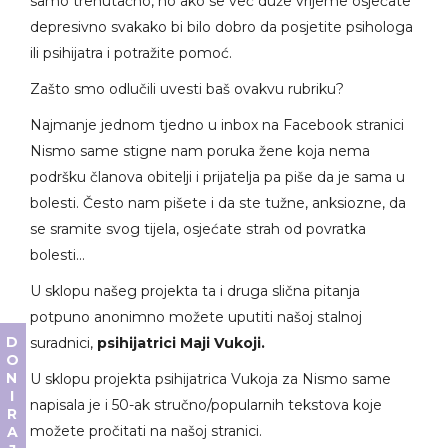
samo trenutačno, no ako se već duže vrijeme osjećate
depresivno svakako bi bilo dobro da posjetite psihologa
ili psihijatra i potražite pomoć.
Zašto smo odlučili uvesti baš ovakvu rubriku?
Najmanje jednom tjedno u inbox na Facebook stranici
Nismo same stigne nam poruka žene koja nema
podršku članova obitelji i prijatelja pa piše da je sama u
bolesti. Često nam pišete i da ste tužne, anksiozne, da
se sramite svog tijela, osjećate strah od povratka
bolesti…
U sklopu našeg projekta ta i druga slična pitanja
potpuno anonimno možete uputiti našoj stalnoj
DONIRAJ
suradnici,
psihijatrici Maji Vukoji.
U sklopu projekta psihijatrica Vukoja za Nismo same
napisala je i 50-ak stručno/popularnih tekstova koje
možete pročitati na našoj stranici.