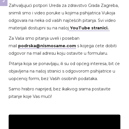
Zahvaljujući potpori Ureda za zdravstvo Grada Zagreba,
snimili smo i video poruke u kojima psihijatrica Vukoja
odgovara na neka od vaših najčešćih pitanja. Svi video
materijali dostupni su na našoj
YouTube stranici.
Za Vaša smo pitanja uveli i poseban
mail
podrska@nismosame.com
s kojega ćete dobiti
odgovor na mail adresu koju ostavite u formularu.
Pitanja koja se ponavljaju, ili su od općeg interesa, bit će
objavljena na našoj stranici s odgovorom psihijatrice u
uopćenoj formi, bez Vaših osobnih podataka.
Samo hrabro naprijed, bez ikakvog srama postavite
pitanje koje Vas muči!
Video
Player