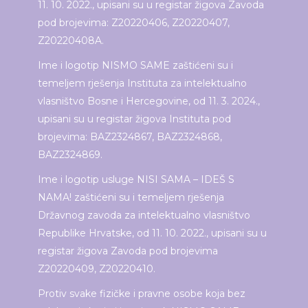
11. 10. 2022., upisani su u registar žigova Zavoda
pod brojevima: Z20220406, Z20220407,
Z20220408A.
Ime i logotip NISMO SAME zaštićeni su i
temeljem rješenja Instituta za intelektualno
vlasništvo Bosne i Hercegovine, od 11. 3. 2024.,
upisani su u registar žigova Instituta pod
brojevima: BAZ2324867, BAZ2324868,
BAZ2324869.
Ime i logotip usluge NISI SAMA – IDEŠ S
NAMA! zaštićeni su i temeljem rješenja
Državnog zavoda za intelektualno vlasništvo
Republike Hrvatske, od 11. 10. 2022., upisani su u
registar žigova Zavoda pod brojevima
Z20220409, Z20220410.
Protiv svake fizičke i pravne osobe koja bez