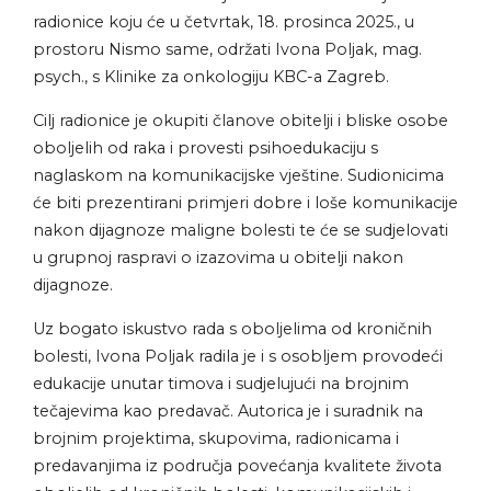
radionice koju će u četvrtak, 18. prosinca 2025., u
prostoru Nismo same, održati Ivona Poljak, mag.
psych., s Klinike za onkologiju KBC-a Zagreb.
Cilj radionice je okupiti članove obitelji i bliske osobe
oboljelih od raka i provesti psihoedukaciju s
naglaskom na komunikacijske vještine. Sudionicima
će biti prezentirani primjeri dobre i loše komunikacije
nakon dijagnoze maligne bolesti te će se sudjelovati
u grupnoj raspravi o izazovima u obitelji nakon
dijagnoze.
Uz bogato iskustvo rada s oboljelima od kroničnih
bolesti, Ivona Poljak radila je i s osobljem provodeći
edukacije unutar timova i sudjelujući na brojnim
tečajevima kao predavač. Autorica je i suradnik na
brojnim projektima, skupovima, radionicama i
predavanjima iz područja povećanja kvalitete života