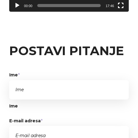
00:00
17:46
POSTAVI PITANJE
Ime
*
Ime
E-mail adresa
*