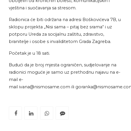
oboljelih od kroničnih bolesti, komunikacijskih i
vještina i suočavanja sa stresom.
Radionica će biti održana na adresi Boškovićeva 7B, u
sklopu projekta „Nisi sama – pitaj bez srama“ i uz
potporu Ureda za socijalnu zaštitu, zdravstvo,
branitelje i osobe s invaliditetom Grada Zagreba.
Početak je u 18 sati.
Budući da je broj mjesta ograničen, sudjelovanje na
radionici moguće je samo uz prethodnu najavu na e-
mail e-
mail
ivana@nismosame.com
ili
goranka@nismosame.co