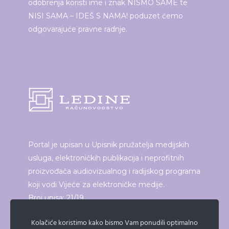
odobrenja koristi ime i znak NISMO SAME te
NISI SAMA – IDEŠ S NAMA! poduzet ćemo
odgovarajuće pravne radnje.
Portal je upisan u Upisnik pružatelja medijskih
usluga, elektroničkih publikacija i neprofitnih
proizvođača audiovizualnog i radijskog programa
koji vodi Vijeće za elektroničke medije.
Broj upisa: 21/19
Kolačiće koristimo kako bismo Vam ponudili optimalno