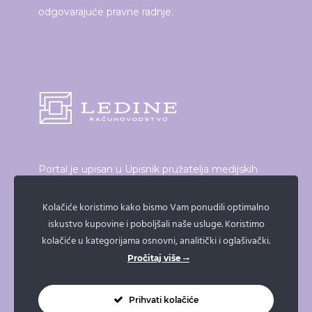
odgovarajuće pravne radnje.
Portal je upisan u Upisnik pružatelja medijskih
usluga, elektroničkih publikacija i neprofitnih
proizvođača audiovizualnog i radijskog programa
Kolačiće koristimo kako bismo Vam ponudili optimalno
iskustvo kupovine i poboljšali naše usluge. Koristimo
koji vodi Vijeće za elektroničke medije.
kolačiće u kategorijama osnovni, analitički i oglašivački.
Broj upisa: 21/19
Pročitaj više
Prihvati kolačiće