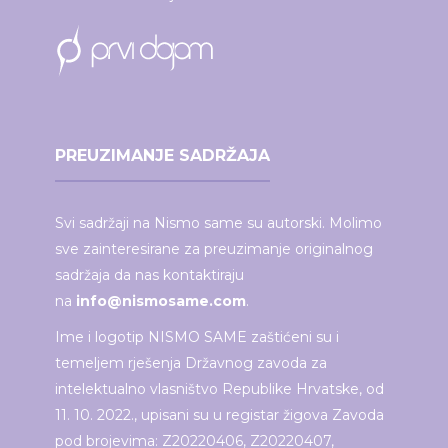
PREUZIMANJE SADRŽAJA
Svi sadržaji na Nismo same su autorski. Molimo
sve zainteresirane za preuzimanje originalnog
sadržaja da nas kontaktiraju
na
info@nismosame.com
.
Ime i logotip NISMO SAME zaštićeni su i
temeljem rješenja Državnog zavoda za
intelektualno vlasništvo Republike Hrvatske, od
11. 10. 2022., upisani su u registar žigova Zavoda
pod brojevima: Z20220406, Z20220407,