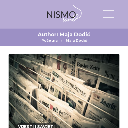
Author:
Maja Dodić
Početna
Maja Dodić
VIJESTI I SAVJETI