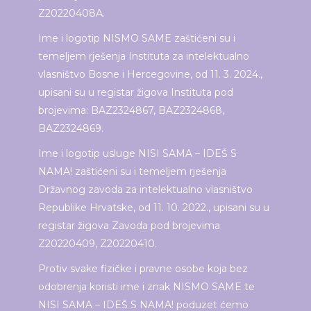
Z20220408A.
Ime i logotip NISMO SAME zaštićeni su i
temeljem rješenja Instituta za intelektualno
vlasništvo Bosne i Hercegovine, od 11. 3. 2024.,
upisani su u registar žigova Instituta pod
brojevima: BAZ2324867, BAZ2324868,
BAZ2324869.
Ime i logotip usluge NISI SAMA – IDEŠ S
NAMA! zaštićeni su i temeljem rješenja
Državnog zavoda za intelektualno vlasništvo
Republike Hrvatske, od 11. 10. 2022., upisani su u
registar žigova Zavoda pod brojevima
Z20220409, Z20220410.
Protiv svake fizičke i pravne osobe koja bez
odobrenja koristi ime i znak NISMO SAME te
NISI SAMA – IDEŠ S NAMA! poduzet ćemo