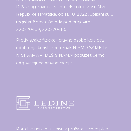
Državnog zavoda za intelektualno vlasništvo
Republike Hrvatske, od 11. 10. 2022., upisani su u
registar žigova Zavoda pod brojevima
Z20220409, Z20220410.
Protiv svake fizičke i pravne osobe koja bez
odobrenja koristi ime i znak NISMO SAME te
NISI SAMA – IDEŠ S NAMA! poduzet ćemo
odgovarajuće pravne radnje.
Portal je upisan u Upisnik pružatelja medijskih