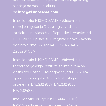
sadržaja da nas kontaktiraju
na
info@nismosame.com
.
Ime i logotip NISMO SAME zaštićeni su i
temeljem rješenja Državnog zavoda za
intelektualno vlasništvo Republike Hrvatske, od
11. 10. 2022., upisani su u registar žigova Zavoda
pod brojevima: Z20220406, Z20220407,
Z20220408A.
Ime i logotip NISMO SAME zaštićeni su i
temeljem rješenja Instituta za intelektualno
vlasništvo Bosne i Hercegovine, od 11. 3. 2024.,
upisani su u registar žigova Instituta pod
brojevima: BAZ2324867, BAZ2324868,
BAZ2324869.
Ime i logotip usluge NISI SAMA – IDEŠ S
NAMA! zaštićeni su i temeljem rješenja