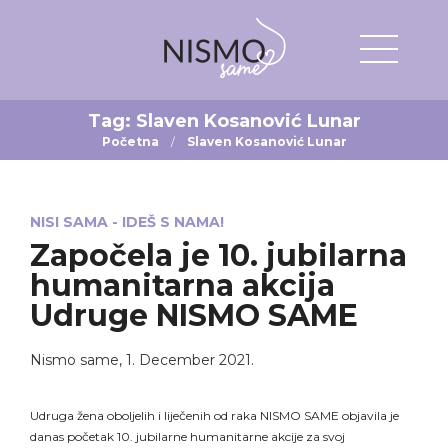
Tag:
Slaven Kosanović Lunar
Početna
Slaven Kosanović Lunar
NISI SAMA - IDEŠ S NAMA!
Započela je 10. jubilarna
humanitarna akcija
Udruge NISMO SAME
Nismo same
,
1. December 2021.
Udruga žena oboljelih i liječenih od raka NISMO SAME objavila je
danas početak 10. jubilarne humanitarne akcije za svoj