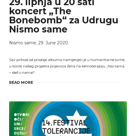
29. lipnja u 20 sati
koncert „The
Bonebomb“ za Udrugu
Nismo same
Nismo same
,
29. June 2020.
Sav prihod od prodaje albuma namijenjen je u humanitarne svrhe,
u korist našeg projekta prijevoza žena na kemoterapiju „Nisi sama
– ideš s nama!“.
READ MORE