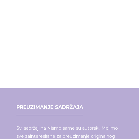
PREUZIMANJE SADRŽAJA
Svi sadržaji na Nismo same su autorski. Molimo
sve zainteresirane za preuzimanje originalnog