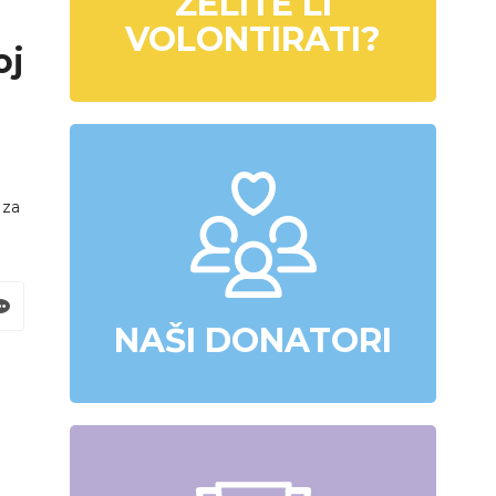
ŽELITE LI
VOLONTIRATI?
oj
 za
NAŠI DONATORI