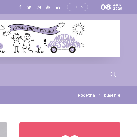
08
AUG
LOG IN
2026
Početna
pušenje