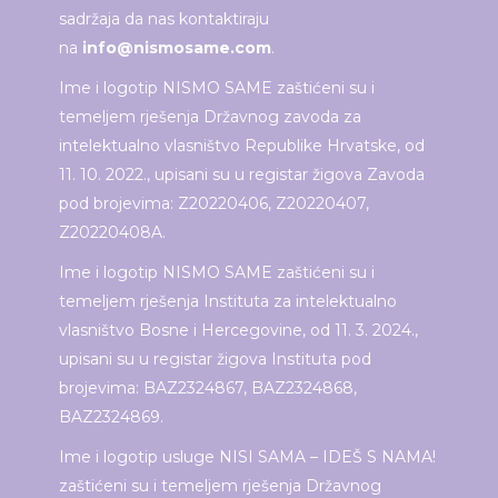
sadržaja da nas kontaktiraju
na
info@nismosame.com
.
Ime i logotip NISMO SAME zaštićeni su i
temeljem rješenja Državnog zavoda za
intelektualno vlasništvo Republike Hrvatske, od
11. 10. 2022., upisani su u registar žigova Zavoda
pod brojevima: Z20220406, Z20220407,
Z20220408A.
Ime i logotip NISMO SAME zaštićeni su i
temeljem rješenja Instituta za intelektualno
vlasništvo Bosne i Hercegovine, od 11. 3. 2024.,
upisani su u registar žigova Instituta pod
brojevima: BAZ2324867, BAZ2324868,
BAZ2324869.
Ime i logotip usluge NISI SAMA – IDEŠ S NAMA!
zaštićeni su i temeljem rješenja Državnog