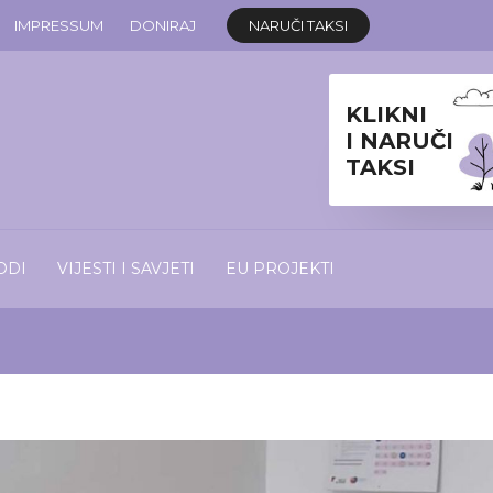
IMPRESSUM
DONIRAJ
NARUČI TAKSI
KLIKNI
I NARUČI
TAKSI
ODI
VIJESTI I SAVJETI
EU PROJEKTI