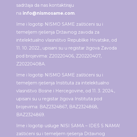
sadržaja da nas kontaktiraju
na
info@nismosame.com
.
Ime i logotip NISMO SAME zaštićeni su i
temeljem rješenja Državnog zavoda za
intelektualno vlasništvo Republike Hrvatske, od
11. 10. 2022., upisani su u registar žigova Zavoda
pod brojevima: Z20220406, Z20220407,
Z20220408A.
Ime i logotip NISMO SAME zaštićeni su i
temeljem rješenja Instituta za intelektualno
vlasništvo Bosne i Hercegovine, od 11. 3. 2024.,
upisani su u registar žigova Instituta pod
brojevima: BAZ2324867, BAZ2324868,
BAZ2324869.
Ime i logotip usluge NISI SAMA – IDEŠ S NAMA!
zaštićeni su i temeljem rješenja Državnog