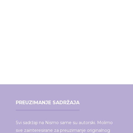
PREUZIMANJE SADRŽAJA
Svi sadržaji na Nismo same su autorski. Molimo
sve zainteresirane za preuzimanje originalnog