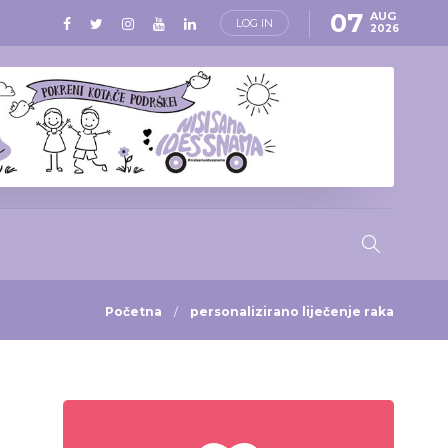
07
AUG
LOG IN
2026
Početna
personalizirano liječenje raka