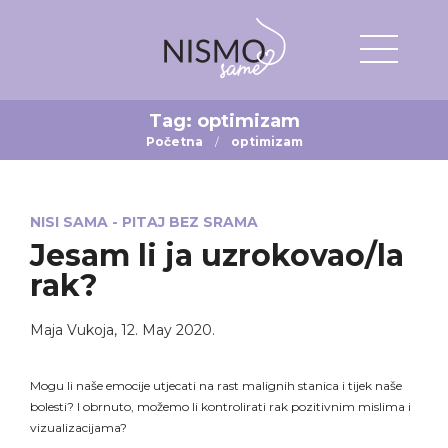
Tag:
optimizam
Početna
optimizam
NISI SAMA - PITAJ BEZ SRAMA
Jesam li ja uzrokovao/la
rak?
Maja Vukoja
,
12. May 2020.
Mogu li naše emocije utjecati na rast malignih stanica i tijek naše
bolesti? I obrnuto, možemo li kontrolirati rak pozitivnim mislima i
vizualizacijama?