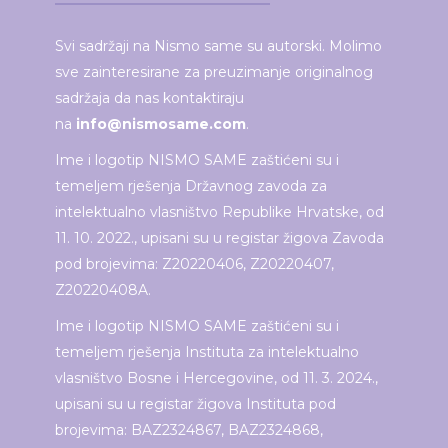
Svi sadržaji na Nismo same su autorski. Molimo
sve zainteresirane za preuzimanje originalnog
sadržaja da nas kontaktiraju
na
info@nismosame.com
.
Ime i logotip NISMO SAME zaštićeni su i
temeljem rješenja Državnog zavoda za
intelektualno vlasništvo Republike Hrvatske, od
11. 10. 2022., upisani su u registar žigova Zavoda
pod brojevima: Z20220406, Z20220407,
Z20220408A.
Ime i logotip NISMO SAME zaštićeni su i
temeljem rješenja Instituta za intelektualno
vlasništvo Bosne i Hercegovine, od 11. 3. 2024.,
upisani su u registar žigova Instituta pod
brojevima: BAZ2324867, BAZ2324868,