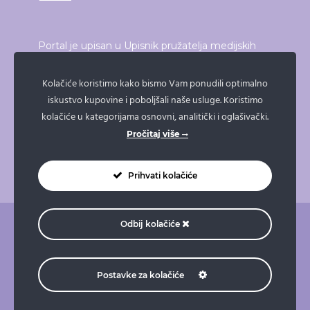
Portal je upisan u Upisnik pružatelja medijskih
usluga, elektroničkih publikacija i neprofitnih
proizvođača audiovizualnog i radijskog programa
Kolačiće koristimo kako bismo Vam ponudili optimalno
iskustvo kupovine i poboljšali naše usluge. Koristimo
koji vodi Vijeće za elektroničke medije.
kolačiće u kategorijama osnovni, analitički i oglašivački.
Broj upisa: 21/19
Pročitaj više
Prihvati kolačiće
Odbij kolačiće
O nama
Pravne napomene
Pravila privatnosti
Impressum
Doniraj
Naruči taksi
Postavke za kolačiće