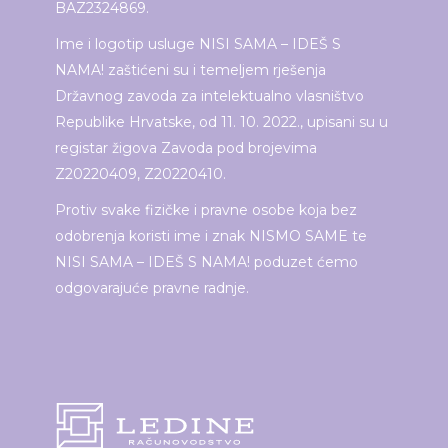
BAZ2324869.
Ime i logotip usluge NISI SAMA – IDEŠ S
NAMA! zaštićeni su i temeljem rješenja
Državnog zavoda za intelektualno vlasništvo
Republike Hrvatske, od 11. 10. 2022., upisani su u
registar žigova Zavoda pod brojevima
Z20220409, Z20220410.
Protiv svake fizičke i pravne osobe koja bez
odobrenja koristi ime i znak NISMO SAME te
NISI SAMA – IDEŠ S NAMA! poduzet ćemo
odgovarajuće pravne radnje.