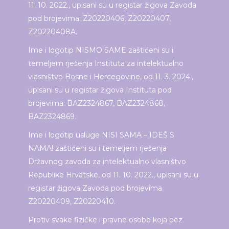
11. 10. 2022., upisani su u registar žigova Zavoda
pod brojevima: Z20220406, Z20220407,
Z20220408A.
Ime i logotip NISMO SAME zaštićeni su i
temeljem rješenja Instituta za intelektualno
vlasništvo Bosne i Hercegovine, od 11. 3. 2024.,
upisani su u registar žigova Instituta pod
brojevima: BAZ2324867, BAZ2324868,
BAZ2324869.
Ime i logotip usluge NISI SAMA – IDEŠ S
NAMA! zaštićeni su i temeljem rješenja
Državnog zavoda za intelektualno vlasništvo
Republike Hrvatske, od 11. 10. 2022., upisani su u
registar žigova Zavoda pod brojevima
Z20220409, Z20220410.
Protiv svake fizičke i pravne osobe koja bez