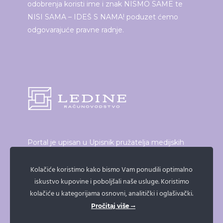
odobrenja koristi ime i znak NISMO SAME te
NISI SAMA – IDEŠ S NAMA! poduzet ćemo
odgovarajuće pravne radnje.
Portal je upisan u Upisnik pružatelja medijskih
usluga, elektroničkih publikacija i neprofitnih
proizvođača audiovizualnog i radijskog programa
Kolačiće koristimo kako bismo Vam ponudili optimalno
iskustvo kupovine i poboljšali naše usluge. Koristimo
koji vodi Vijeće za elektroničke medije.
kolačiće u kategorijama osnovni, analitički i oglašivački.
Broj upisa: 21/19
Pročitaj više