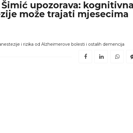
Šimić upozorava: kognitivn
zije može trajati mjesecima
estezije i rizika od Alzheimerove bolesti i ostalih demencija