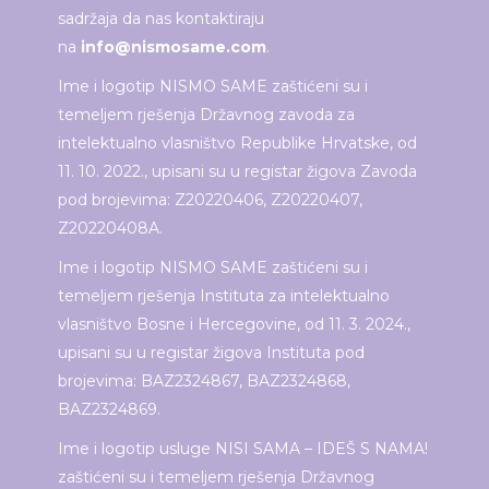
sadržaja da nas kontaktiraju
na
info@nismosame.com
.
Ime i logotip NISMO SAME zaštićeni su i
temeljem rješenja Državnog zavoda za
intelektualno vlasništvo Republike Hrvatske, od
11. 10. 2022., upisani su u registar žigova Zavoda
pod brojevima: Z20220406, Z20220407,
Z20220408A.
Ime i logotip NISMO SAME zaštićeni su i
temeljem rješenja Instituta za intelektualno
vlasništvo Bosne i Hercegovine, od 11. 3. 2024.,
upisani su u registar žigova Instituta pod
brojevima: BAZ2324867, BAZ2324868,
BAZ2324869.
Ime i logotip usluge NISI SAMA – IDEŠ S NAMA!
zaštićeni su i temeljem rješenja Državnog