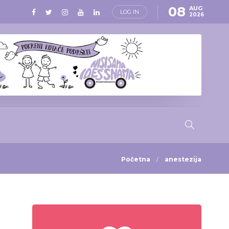
08
AUG
LOG IN
2026
Početna
anestezija