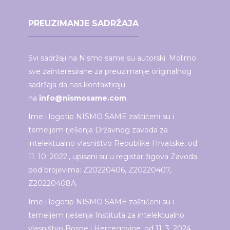
PREUZIMANJE SADRŽAJA
Svi sadržaji na Nismo same su autorski. Molimo
sve zainteresirane za preuzimanje originalnog
sadržaja da nas kontaktiraju
na
info@nismosame.com
.
Ime i logotip NISMO SAME zaštićeni su i
temeljem rješenja Državnog zavoda za
intelektualno vlasništvo Republike Hrvatske, od
11. 10. 2022., upisani su u registar žigova Zavoda
pod brojevima: Z20220406, Z20220407,
Z20220408A.
Ime i logotip NISMO SAME zaštićeni su i
temeljem rješenja Instituta za intelektualno
vlasništvo Bosne i Hercegovine, od 11. 3. 2024.,