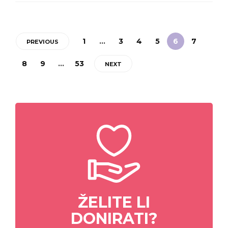
1
…
3
4
5
6
7
PREVIOUS
8
9
…
53
NEXT
ŽELITE LI
DONIRATI?