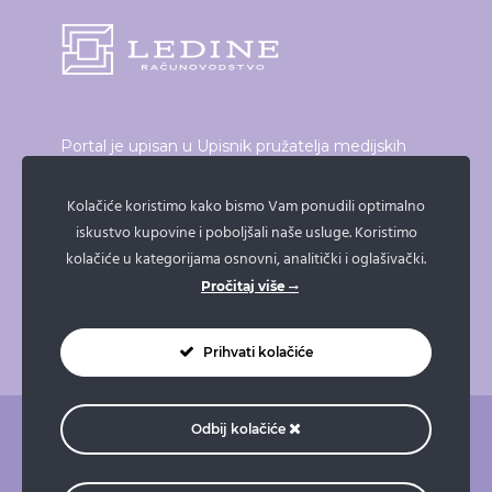
Portal je upisan u Upisnik pružatelja medijskih
usluga, elektroničkih publikacija i neprofitnih
proizvođača audiovizualnog i radijskog programa
Kolačiće koristimo kako bismo Vam ponudili optimalno
iskustvo kupovine i poboljšali naše usluge. Koristimo
koji vodi Vijeće za elektroničke medije.
kolačiće u kategorijama osnovni, analitički i oglašivački.
Broj upisa: 21/19
Pročitaj više
Prihvati kolačiće
Odbij kolačiće
O nama
Pravne napomene
Pravila privatnosti