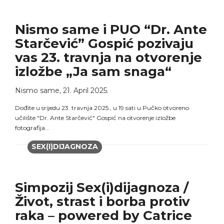
Nismo same i PUO “Dr. Ante
Starčević” Gospić pozivaju
vas 23. travnja na otvorenje
izložbe „Ja sam snaga“
Nismo same
,
21. April 2025.
Dođite u srijedu 23. travnja 2025., u 19 sati u Pučko otvoreno
učilište "Dr. Ante Starčević" Gospić na otvorenje izložbe
fotografija...
SEX(I)DIJAGNOZA
Simpozij Sex(i)dijagnoza /
Život, strast i borba protiv
raka – powered by Catrice