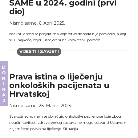
SAME u 2024. godini (prvi
dio)
Nismo same
,
6. April 2025.
Istaknule smo se projektima koje nitko do sada nije provodio, a koji
su u najvećoj mjeri usmjereni na konkretnu pomoć...
VIJESTI I SAVJETI
DONIRAJ
Prava istina o liječenju
onkoloških pacijenata u
Hrvatskoj
Nismo same
,
26. March 2025.
Svakodnevno nam se obraćuju onkološke pacijentice koje zbog
neučinkovitosti zdravstvenog sustava ne mogu ostvariti Ustavom
zajamčeno pravo na liječenje. Situacija...