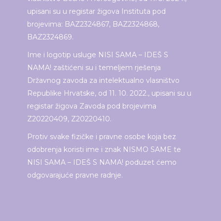
upisani su u registar žigova Instituta pod
brojevima: BAZ2324867, BAZ2324868,
BAZ2324869.
Ime i logotip usluge NISI SAMA – IDEŠ S
NAMA! zaštićeni su i temeljem rješenja
Državnog zavoda za intelektualno vlasništvo
Republike Hrvatske, od 11. 10. 2022., upisani su u
registar žigova Zavoda pod brojevima
Z20220409, Z20220410.
Protiv svake fizičke i pravne osobe koja bez
odobrenja koristi ime i znak NISMO SAME te
NISI SAMA – IDEŠ S NAMA! poduzet ćemo
odgovarajuće pravne radnje.