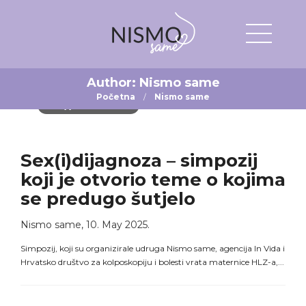
Author:
Nismo same
Početna
Nismo same
SEX(I)DIJAGNOZA
Sex(i)dijagnoza – simpozij
koji je otvorio teme o kojima
se predugo šutjelo
Nismo same
,
10. May 2025.
Simpozij, koji su organizirale udruga Nismo same, agencija In Vida i
Hrvatsko društvo za kolposkopiju i bolesti vrata maternice HLZ-a,...