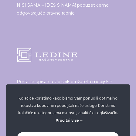
NISI SAMA – IDEŠ S NAMA! poduzet ćemo
odgovarajuće pravne radnje.
Portal je upisan u Upisnik pružatelja medijskih
usluga, elektroničkih publikacija i neprofitnih
proizvođača audiovizualnog i radijskog programa
Kolačiće koristimo kako bismo Vam ponudili optimalno
iskustvo kupovine i poboljšali naše usluge. Koristimo
koji vodi Vijeće za elektroničke medije.
kolačiće u kategorijama osnovni, analitički i oglašivački.
Broj upisa: 21/19
Pročitaj više