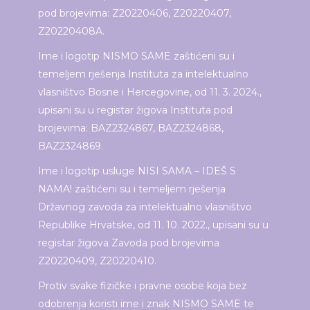
pod brojevima: Z20220406, Z20220407,
Z20220408A.
Ime i logotip NISMO SAME zaštićeni su i
temeljem rješenja Instituta za intelektualno
vlasništvo Bosne i Hercegovine, od 11. 3. 2024.,
upisani su u registar žigova Instituta pod
brojevima: BAZ2324867, BAZ2324868,
BAZ2324869.
Ime i logotip usluge NISI SAMA – IDEŠ S
NAMA! zaštićeni su i temeljem rješenja
Državnog zavoda za intelektualno vlasništvo
Republike Hrvatske, od 11. 10. 2022., upisani su u
registar žigova Zavoda pod brojevima
Z20220409, Z20220410.
Protiv svake fizičke i pravne osobe koja bez
odobrenja koristi ime i znak NISMO SAME te