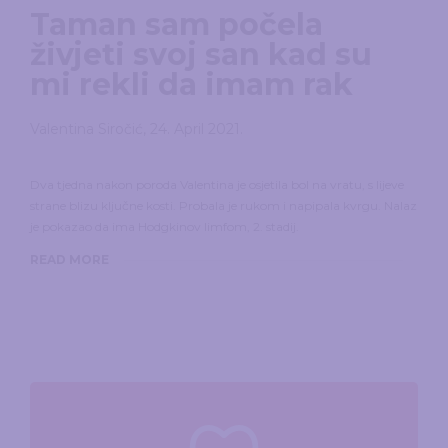
Taman sam počela
živjeti svoj san kad su
mi rekli da imam rak
Valentina Siročić
,
24. April 2021.
Dva tjedna nakon poroda Valentina je osjetila bol na vratu, s lijeve
strane blizu ključne kosti. Probala je rukom i napipala kvrgu. Nalaz
je pokazao da ima Hodgkinov limfom, 2. stadij.
READ MORE