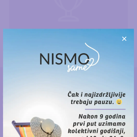
NAGRADE
×
NOVE OBJAVE
DONIRAJ
Za “Nisi sama – ideš s nama!”
prikupljeno 17.914,46 eura. Hvala svima
na podršci!
5. August 2026.