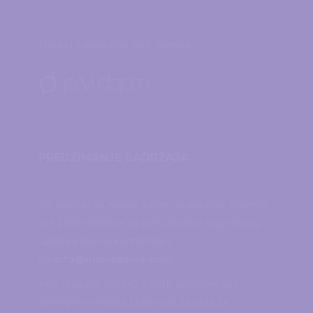
Izrada i održavanje web stranice:
PREUZIMANJE SADRŽAJA
Svi sadržaji na Nismo same su autorski. Molimo
sve zainteresirane za preuzimanje originalnog
sadržaja da nas kontaktiraju
na
info@nismosame.com
.
Ime i logotip NISMO SAME zaštićeni su i
temeljem rješenja Državnog zavoda za