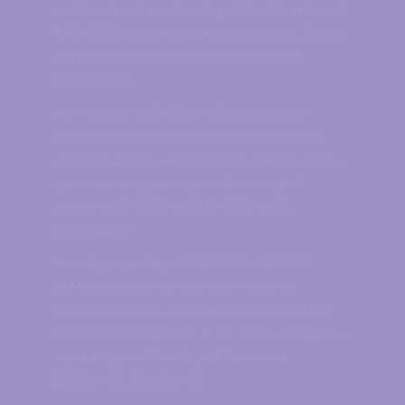
intelektualno vlasništvo Republike Hrvatske, od
11. 10. 2022., upisani su u registar žigova Zavoda
pod brojevima: Z20220406, Z20220407,
Z20220408A.
Ime i logotip NISMO SAME zaštićeni su i
temeljem rješenja Instituta za intelektualno
vlasništvo Bosne i Hercegovine, od 11. 3. 2024.,
upisani su u registar žigova Instituta pod
brojevima: BAZ2324867, BAZ2324868,
BAZ2324869.
Ime i logotip usluge NISI SAMA – IDEŠ S
NAMA! zaštićeni su i temeljem rješenja
Državnog zavoda za intelektualno vlasništvo
Republike Hrvatske, od 11. 10. 2022., upisani su u
registar žigova Zavoda pod brojevima
Z20220409, Z20220410.