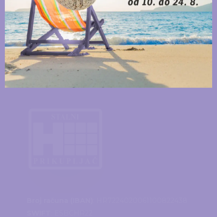
Akademik Igor Štagljar: Umjetna
inteligencija neće zamijeniti liječnike,
ali će promijeniti medicinu
30. July 2026.
Zašto se loše stvari događaju dobrim
ljudima?
22. July 2026.
Broj računa (IBAN)
: HR7224020061100822438
SWIFT
: ESBCHR22