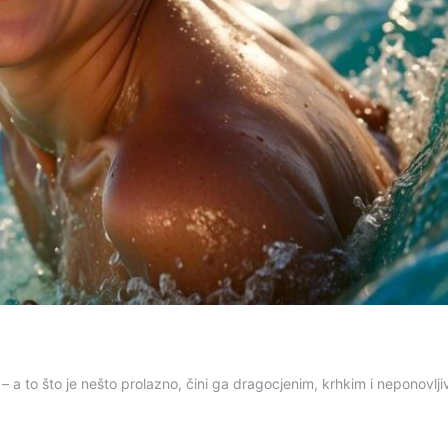
 – a to što je nešto prolazno, čini ga dragocjenim, krhkim i neponovlji